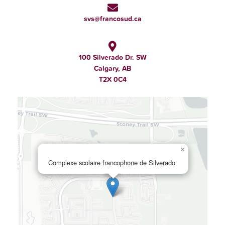
svs@francosud.ca
100 Silverado Dr. SW
Calgary, AB
T2X 0C4
×
Complexe scolaire francophone de Silverado