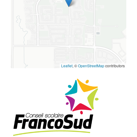
Leaflet
, ©
OpenStreetMap
contributors